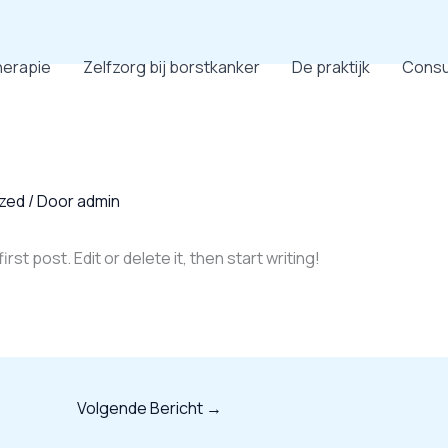
herapie
Zelfzorg bij borstkanker
De praktijk
Consu
zed
/ Door
admin
st post. Edit or delete it, then start writing!
Volgende Bericht
→