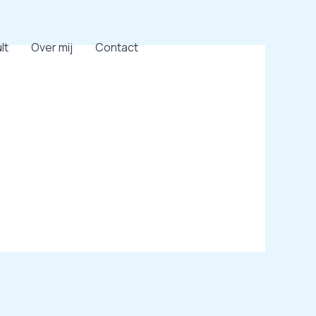
lt
Over mij
Contact